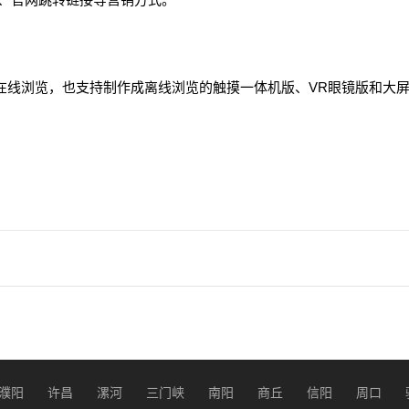
机在线浏览，也支持制作成离线浏览的触摸一体机版、VR眼镜版和大
濮阳
许昌
漯河
三门峡
南阳
商丘
信阳
周口